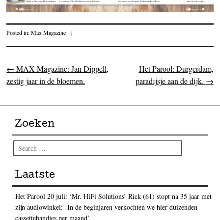
Posted in:
Max Magazine
|
←
MAX Magazine: Jan Dippell,
Het Parool: Durgerdam,
Post navigation
zestig jaar in de bloemen.
paradijsje aan de dijk.
→
Zoeken
Search
Laatste
Het Parool 20 juli: ‘Mr. HiFi Solutions’ Rick (61) stopt na 35 jaar met
zijn audiowinkel: ‘In de beginjaren verkochten we hier duizenden
cassettebandjes per maand’