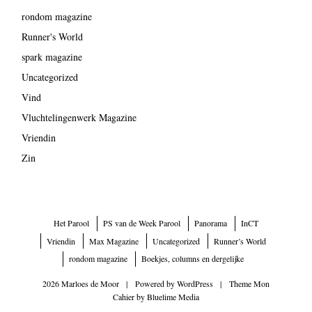
rondom magazine
Runner's World
spark magazine
Uncategorized
Vind
Vluchtelingenwerk Magazine
Vriendin
Zin
Het Parool
PS van de Week Parool
Panorama
InCT
Vriendin
Max Magazine
Uncategorized
Runner’s World
rondom magazine
Boekjes, columns en dergelijke
2026 Marloes de Moor
|
Powered by
WordPress
|
Theme Mon
Cahier by
Bluelime Media