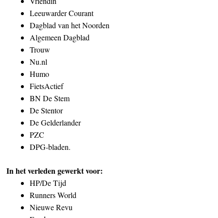
Vriendin
Leeuwarder Courant
Dagblad van het Noorden
Algemeen Dagblad
Trouw
Nu.nl
Humo
FietsActief
BN De Stem
De Stentor
De Gelderlander
PZC
DPG-bladen.
In h
et verleden gewerkt voor:
HP/De Tijd
Runners World
Nieuwe Revu