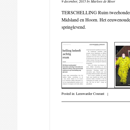
9 december, 2015
by
Marloes de Moor
TERSCHELLING Ruim tweehonderd S
Midsland en Hoorn. Het eeuwenoude v
springlevend.
Posted in:
Leeuwarder Courant
|
Post navigati