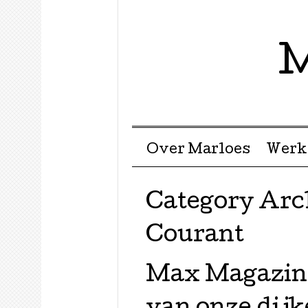
M
Menu ☰
Skip to content
Over Marloes
Werk
Category Arc
Courant
Max Magazine