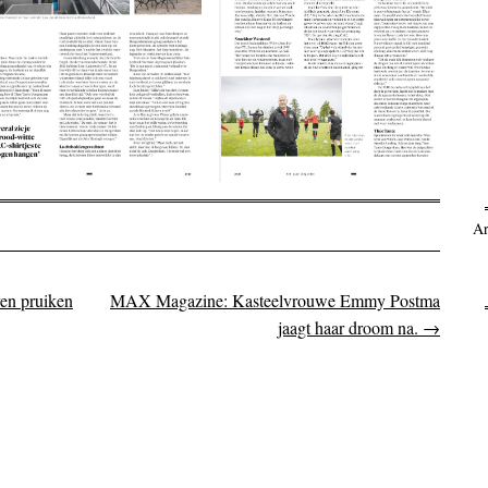
Ar
en pruiken
MAX Magazine: Kasteelvrouwe Emmy Postma
on
jaagt haar droom na.
→