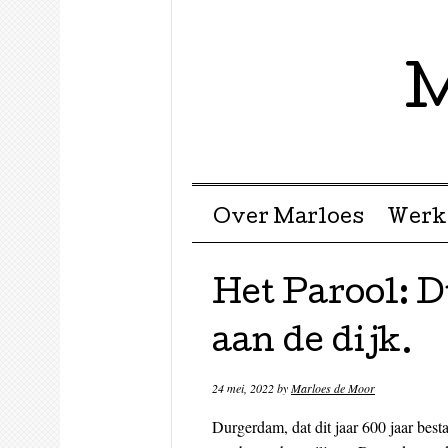
M
Menu ☰
Skip to content
Over Marloes
Werk
Het Parool: 
aan de dijk.
24 mei, 2022
by
Marloes de Moor
Durgerdam, dat dit jaar 600 jaar best