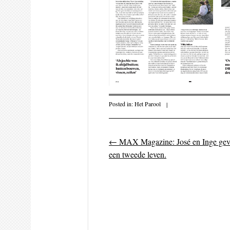
Posted in:
Het Parool
|
←
MAX Magazine: José en Inge gev
Post navigati
een tweede leven.