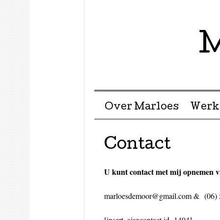
M
Menu ☰
Skip to content
Over Marloes
Werk
Contact
U kunt contact met mij opnemen v
marloesdemoor@gmail.com & (06) 
[insert_ajaxcontact id=1404]