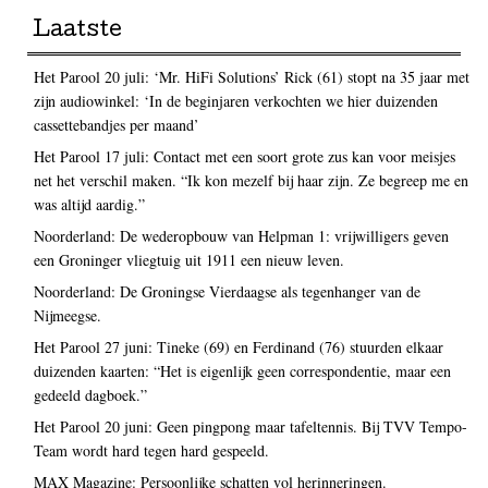
Laatste
Het Parool 20 juli: ‘Mr. HiFi Solutions’ Rick (61) stopt na 35 jaar met
zijn audiowinkel: ‘In de beginjaren verkochten we hier duizenden
cassettebandjes per maand’
Het Parool 17 juli: Contact met een soort grote zus kan voor meisjes
net het verschil maken. “Ik kon mezelf bij haar zijn. Ze begreep me en
was altijd aardig.”
Noorderland: De wederopbouw van Helpman 1: vrijwilligers geven
een Groninger vliegtuig uit 1911 een nieuw leven.
Noorderland: De Groningse Vierdaagse als tegenhanger van de
Nijmeegse.
Het Parool 27 juni: Tineke (69) en Ferdinand (76) stuurden elkaar
duizenden kaarten: “Het is eigenlijk geen correspondentie, maar een
gedeeld dagboek.”
Het Parool 20 juni: Geen pingpong maar tafeltennis. Bij TVV Tempo-
Team wordt hard tegen hard gespeeld.
MAX Magazine: Persoonlijke schatten vol herinneringen.