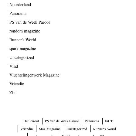
Noorderland
Panorama
PS van de Week Parool
rondom magazine
Runner's World
spark magazine
Uncategorized
Vind
Vluchtelingenwerk Magazine
Vriendin
Zin
Het Parool
PS van de Week Parool
Panorama
InCT
Vriendin
Max Magazine
Uncategorized
Runner’s World