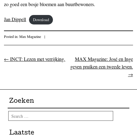
zo goed een bosje bloemen aan buurtbewoners.
Jan Dippell
Download
Posted in:
Max Magazine
|
←
INCT: Lezen met verrijking.
MAX Magazine: José en Inge
Post navigation
geven pruiken een tweede leven.
→
Zoeken
Search
Laatste