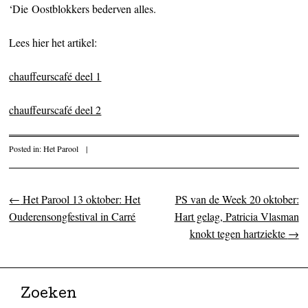
‘Die Oostblokkers bederven alles.
Lees hier het artikel:
chauffeurscafé deel 1
chauffeurscafé deel 2
Posted in:
Het Parool
|
←
Het Parool 13 oktober: Het
PS van de Week 20 oktober:
Post navigation
Ouderensongfestival in Carré
Hart gelag, Patricia Vlasman
knokt tegen hartziekte
→
Zoeken