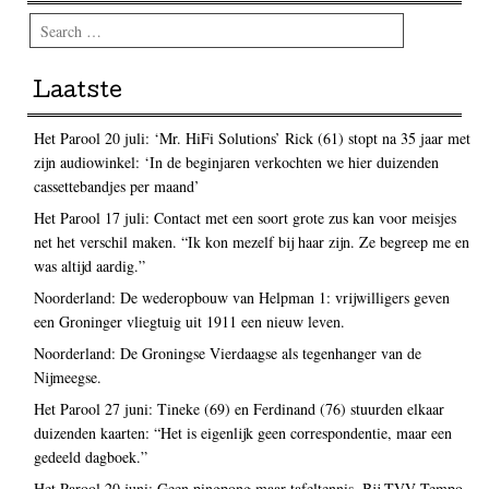
Search
Laatste
Het Parool 20 juli: ‘Mr. HiFi Solutions’ Rick (61) stopt na 35 jaar met
zijn audiowinkel: ‘In de beginjaren verkochten we hier duizenden
cassettebandjes per maand’
Het Parool 17 juli: Contact met een soort grote zus kan voor meisjes
net het verschil maken. “Ik kon mezelf bij haar zijn. Ze begreep me en
was altijd aardig.”
Noorderland: De wederopbouw van Helpman 1: vrijwilligers geven
een Groninger vliegtuig uit 1911 een nieuw leven.
Noorderland: De Groningse Vierdaagse als tegenhanger van de
Nijmeegse.
Het Parool 27 juni: Tineke (69) en Ferdinand (76) stuurden elkaar
duizenden kaarten: “Het is eigenlijk geen correspondentie, maar een
gedeeld dagboek.”
Het Parool 20 juni: Geen pingpong maar tafeltennis. Bij TVV Tempo-