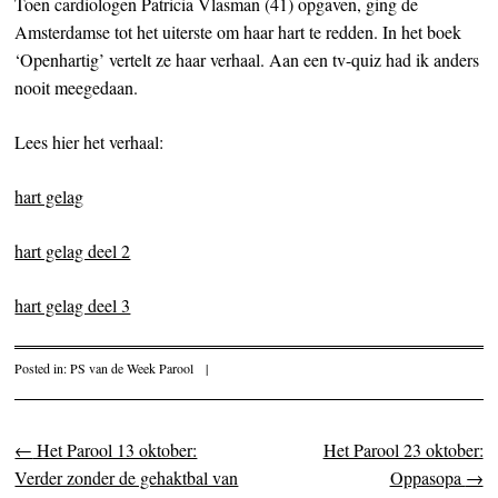
Toen cardiologen Patricia Vlasman (41) opgaven, ging de
Amsterdamse tot het uiterste om haar hart te redden. In het boek
‘Openhartig’ vertelt ze haar verhaal. Aan een tv-quiz had ik anders
nooit meegedaan.
Lees hier het verhaal:
hart gelag
hart gelag deel 2
hart gelag deel 3
Posted in:
PS van de Week Parool
|
←
Het Parool 13 oktober:
Het Parool 23 oktober:
Post navigation
Verder zonder de gehaktbal van
Oppasopa
→