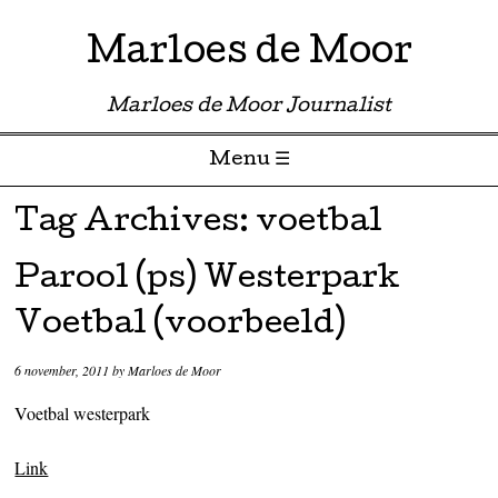
Marloes de Moor
Marloes de Moor Journalist
Menu ☰
Skip to content
Tag Archives:
voetbal
Parool (ps) Westerpark
Voetbal (voorbeeld)
6 november, 2011
by
Marloes de Moor
Voetbal westerpark
Link