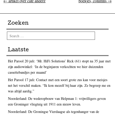
←
artikel over cafe anderz
boekjes, columns
→
Post navigation
Zoeken
Search
Laatste
Het Parool 20 juli: ‘Mr. HiFi Solutions’ Rick (61) stopt na 35 jaar met
zijn audiowinkel: ‘In de beginjaren verkochten we hier duizenden
cassettebandjes per maand’
Het Parool 17 juli: Contact met een soort grote zus kan voor meisjes
net het verschil maken. “Ik kon mezelf bij haar zijn. Ze begreep me en
was altijd aardig.”
Noorderland: De wederopbouw van Helpman 1: vrijwilligers geven
een Groninger vliegtuig uit 1911 een nieuw leven.
Noorderland: De Groningse Vierdaagse als tegenhanger van de