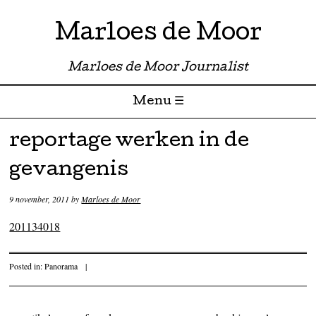
Marloes de Moor
Marloes de Moor Journalist
Menu ☰
Skip to content
reportage werken in de
gevangenis
9 november, 2011
by
Marloes de Moor
201134018
Posted in:
Panorama
|