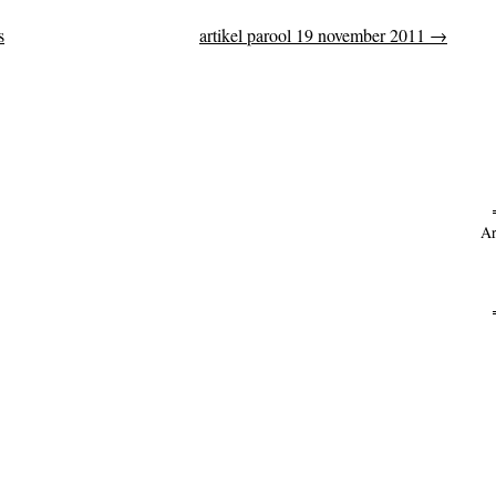
s
artikel parool 19 november 2011
→
on
Ar