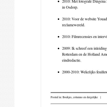
2010: Met fotografe Dingena 
in Osdorp.
2010: Voor de website Youadd
reclamewereld.
2010: Filmrecensies en interv
2009: Ik schreef een inleidi
Rotterdam en de Holland Ame
eindredactie.
2000-2010: Wekelijks feuillet
Posted in:
Boekjes, columns en dergelijke
|