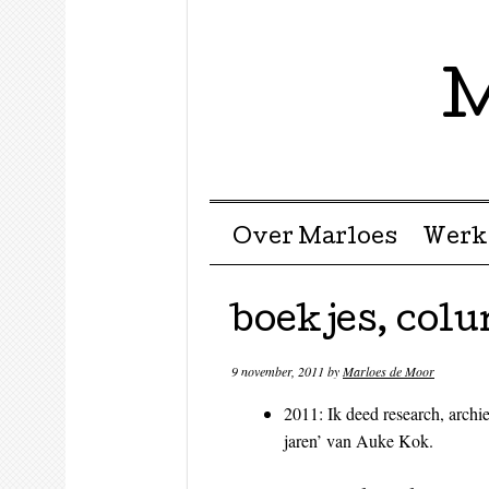
M
Menu ☰
Skip to content
Over Marloes
Werk
boekjes, col
9 november, 2011
by
Marloes de Moor
2011: Ik deed research, archi
jaren’ van Auke Kok.