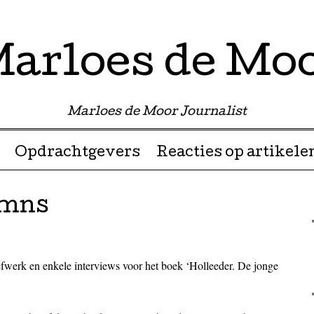
arloes de Mo
Marloes de Moor Journalist
Opdrachtgevers
Reacties op artikele
umns
efwerk en enkele interviews voor het boek ‘Holleeder. De jonge