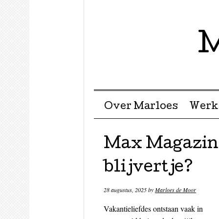
M
Menu ☰
Skip to content
Over Marloes
Werk
Max Magazine
blijvertje?
28 augustus, 2025
by
Marloes de Moor
Vakantieliefdes ontstaan vaak in