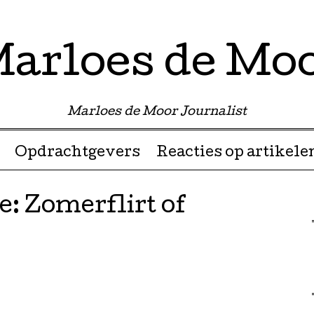
arloes de Mo
Marloes de Moor Journalist
Opdrachtgevers
Reacties op artikele
: Zomerflirt of