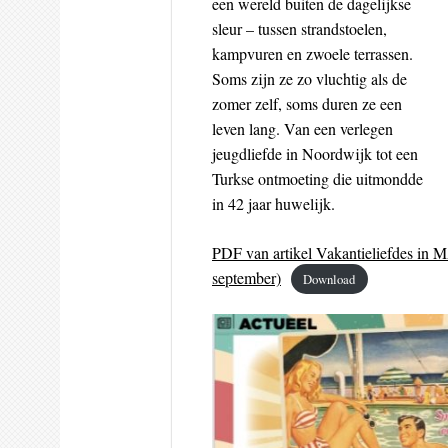
een wereld buiten de dagelijkse
sleur – tussen strandstoelen,
kampvuren en zwoele terrassen.
Soms zijn ze zo vluchtig als de
zomer zelf, soms duren ze een
leven lang. Van een verlegen
jeugdliefde in Noordwijk tot een
Turkse ontmoeting die uitmondde
in 42 jaar huwelijk.
PDF van artikel Vakantieliefdes in 
september)
Download