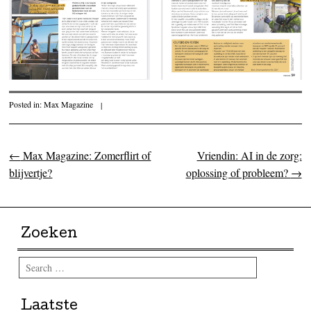
Posted in:
Max Magazine
|
←
Max Magazine: Zomerflirt of
Vriendin: AI in de zorg:
Post navigation
blijvertje?
oplossing of probleem?
→
Zoeken
Search
Laatste