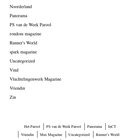
Noorderland
Panorama
PS van de Week Parool
rondom magazine
Runner's World
spark magazine
Uncategorized
Vind
Vluchtelingenwerk Magazine
Vriendin
Zin
Het Parool
PS van de Week Parool
Panorama
InCT
Vriendin
Max Magazine
Uncategorized
Runner’s World