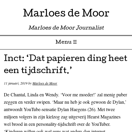
Marloes de Moor
Marloes de Moor Journalist
Menu ☰
Skip to content
Inct: ‘Dat papieren ding heet
een tijdschrift.’
11 januari, 2019
by
Marloes de Moor
De Chantal, Linda en Wendy. ‘Voor me moeder!’ zal menig puber
zeggen en verder swipen. ‘Maar nu heb je ook gewoon de Dylan,’
antwoordt YouTube-sensatie Dylan Haegens (26). Met twee
miljoen volgers in zijn kielzog zag uitgeverij Hearst Magazines
wel brood in een personality-tijdschrift over de YouTuber.
‘Kinderen willen ook wel eens wat anders dan internet.