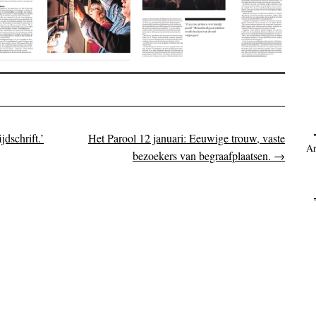
jdschrift.’
Het Parool 12 januari: Eeuwige trouw, vaste
on
Ar
bezoekers van begraafplaatsen.
→