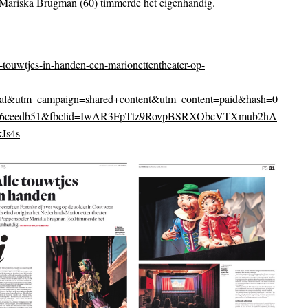
r Mariska Brugman (60) timmerde het eigenhandig.
-touwtjes-in-handen-een-marionettentheater-op-
al&utm_campaign=shared+content&utm_content=paid&hash=0
05f6ceedb51&fbclid=IwAR3FpTtz9RovpBSRXObcVTXmub2hA
Js4s