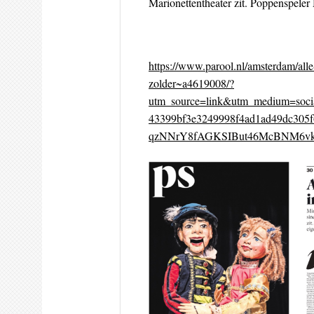
Marionettentheater zit. Poppenspele
https://www.parool.nl/amsterdam/alle
zolder~a4619008/?
utm_source=link&utm_medium=soci
43399bf3e3249998f4ad1ad49dc3
qzNNrY8fAGKSIBut46McBNM6vk