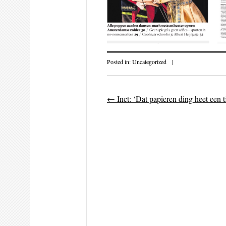
Posted in:
Uncategorized
|
←
Inct: ‘Dat papieren ding heet een ti
Post navigati