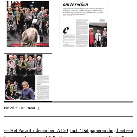
Posted in:
Het Parool
|
←
Het Parool 7 december: Al 50
Inct: ‘Dat papieren ding heet een
Post navigation