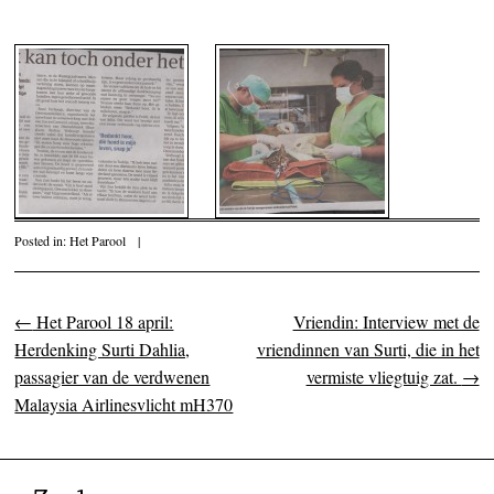
Posted in:
Het Parool
|
←
Het Parool 18 april:
Vriendin: Interview met de
Post navigation
Herdenking Surti Dahlia,
vriendinnen van Surti, die in het
passagier van de verdwenen
vermiste vliegtuig zat.
→
Malaysia Airlinesvlicht mH370