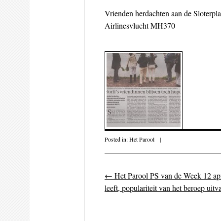
Vrienden herdachten aan de Sloterpla
Airlinesvlucht MH370
Posted in:
Het Parool
|
←
Het Parool PS van de Week 12 apr
Post navigati
leeft, populariteit van het beroep uitv