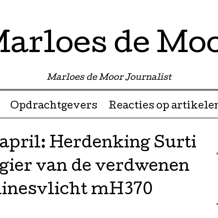
arloes de Mo
Marloes de Moor Journalist
Opdrachtgevers
Reacties op artikele
 april: Herdenking Surti
agier van de verdwenen
linesvlicht mH370