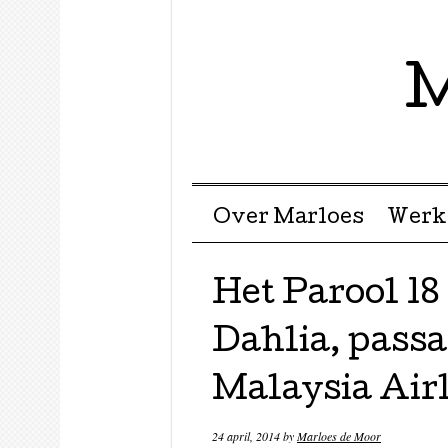
M
Menu ☰
Skip to content
Over Marloes
Werk
Het Parool 18
Dahlia, pass
Malaysia Air
24 april, 2014
by
Marloes de Moor