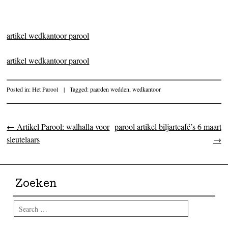
artikel wedkantoor parool
artikel wedkantoor parool
Posted in:
Het Parool
|
Tagged:
paarden wedden
,
wedkantoor
←
Artikel Parool: walhalla voor
parool artikel biljartcafé’s 6 maart
Post navigation
sleutelaars
→
Zoeken
Search