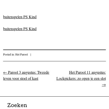
buitenspelen PS Kind
buitenspelen PS Kind
Posted in:
Het Parool
|
←
Parool 3 augustus: Tweede
Het Parool 11 augustus:
Post navigation
leven voor stoel of kast
Lockpickers: zo open je een slot
→
Zoeken