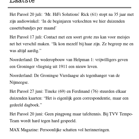
Laatste
Het Parool 20 juli: ‘Mr. HiFi Solutions’ Rick (61) stopt na 35 jaar met
zijn audiowinkel: ‘In de beginjaren verkochten we hier duizenden
cassettebandjes per maand’
Het Parool 17 juli: Contact met een soort grote zus kan voor meisjes
net het verschil maken. “Ik kon mezelf bij haar zijn. Ze begreep me en
was altijd aardig.”
Noorderland: De wederopbouw van Helpman 1: vrijwilligers geven
een Groninger vliegtuig uit 1911 een nieuw leven.
Noorderland: De Groningse Vierdaagse als tegenhanger van de
Nijmeegse.
Het Parool 27 juni: Tineke (69) en Ferdinand (76) stuurden elkaar
duizenden kaarten: “Het is eigenlijk geen correspondentie, maar een
gedeeld dagboek.”
Het Parool 20 juni: Geen pingpong maar tafeltennis. Bij TVV Tempo-
Team wordt hard tegen hard gespeeld.
MAX Magazine: Persoonlijke schatten vol herinneringen.