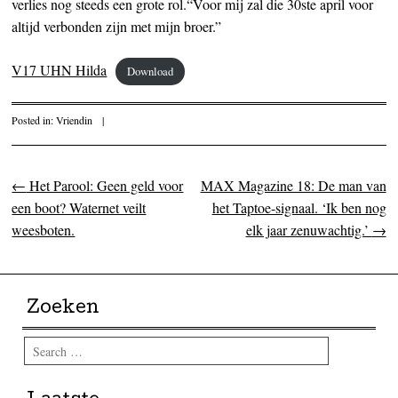
verlies nog steeds een grote rol.“Voor mij zal die 30ste april voor
altijd verbonden zijn met mijn broer.”
V17 UHN Hilda
Download
Posted in:
Vriendin
|
←
Het Parool: Geen geld voor
MAX Magazine 18: De man van
Post navigation
een boot? Waternet veilt
het Taptoe-signaal. ‘Ik ben nog
weesboten.
elk jaar zenuwachtig.’
→
Zoeken
Search