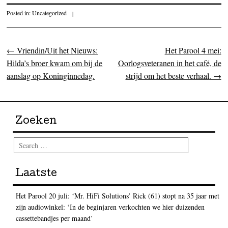
Posted in:
Uncategorized
|
←
Vriendin/Uit het Nieuws:
Het Parool 4 mei:
Post navigation
Hilda’s broer kwam om bij de
Oorlogsveteranen in het café, de
aanslag op Koninginnedag.
strijd om het beste verhaal.
→
Zoeken
Search
Laatste
Het Parool 20 juli: ‘Mr. HiFi Solutions’ Rick (61) stopt na 35 jaar met
zijn audiowinkel: ‘In de beginjaren verkochten we hier duizenden
cassettebandjes per maand’