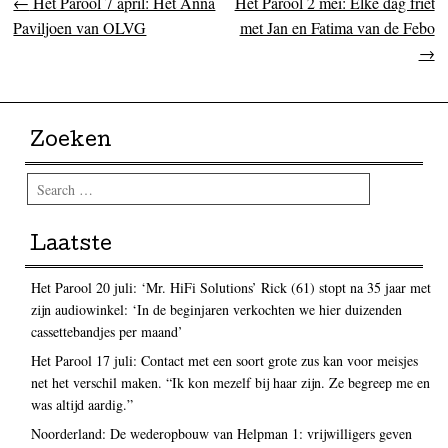
←
Het Parool 7 april: Het Anna
Het Parool 2 mei: Elke dag friet
Post navigation
Paviljoen van OLVG
met Jan en Fatima van de Febo
→
Zoeken
Search
Laatste
Het Parool 20 juli: ‘Mr. HiFi Solutions’ Rick (61) stopt na 35 jaar met
zijn audiowinkel: ‘In de beginjaren verkochten we hier duizenden
cassettebandjes per maand’
Het Parool 17 juli: Contact met een soort grote zus kan voor meisjes
net het verschil maken. “Ik kon mezelf bij haar zijn. Ze begreep me en
was altijd aardig.”
Noorderland: De wederopbouw van Helpman 1: vrijwilligers geven