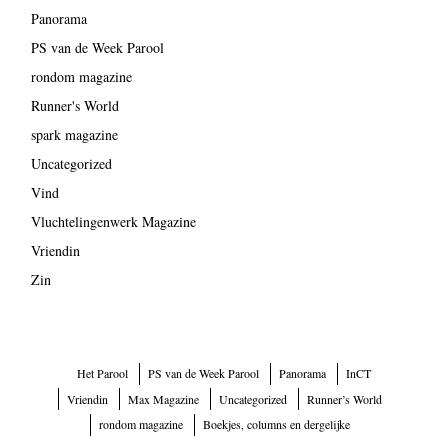
Panorama
PS van de Week Parool
rondom magazine
Runner's World
spark magazine
Uncategorized
Vind
Vluchtelingenwerk Magazine
Vriendin
Zin
Het Parool
PS van de Week Parool
Panorama
InCT
Vriendin
Max Magazine
Uncategorized
Runner’s World
rondom magazine
Boekjes, columns en dergelijke