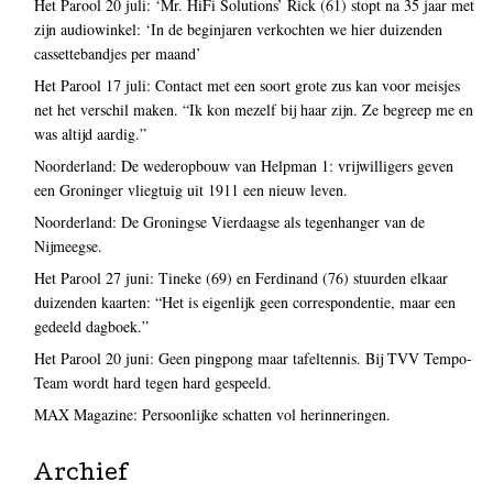
Het Parool 20 juli: ‘Mr. HiFi Solutions’ Rick (61) stopt na 35 jaar met
zijn audiowinkel: ‘In de beginjaren verkochten we hier duizenden
cassettebandjes per maand’
Het Parool 17 juli: Contact met een soort grote zus kan voor meisjes
net het verschil maken. “Ik kon mezelf bij haar zijn. Ze begreep me en
was altijd aardig.”
Noorderland: De wederopbouw van Helpman 1: vrijwilligers geven
een Groninger vliegtuig uit 1911 een nieuw leven.
Noorderland: De Groningse Vierdaagse als tegenhanger van de
Nijmeegse.
Het Parool 27 juni: Tineke (69) en Ferdinand (76) stuurden elkaar
duizenden kaarten: “Het is eigenlijk geen correspondentie, maar een
gedeeld dagboek.”
Het Parool 20 juni: Geen pingpong maar tafeltennis. Bij TVV Tempo-
Team wordt hard tegen hard gespeeld.
MAX Magazine: Persoonlijke schatten vol herinneringen.
Archief