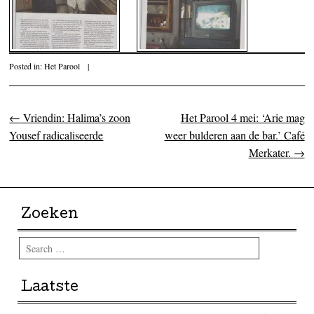
Posted in:
Het Parool
|
←
Vriendin: Halima’s zoon
Het Parool 4 mei: ‘Arie mag
Post navigation
Yousef radicaliseerde
weer bulderen aan de bar.’ Café
Merkater.
→
Zoeken
Search
Laatste