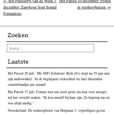
←
Het Parool/PS van de Week 3
Het Parool 10 december: Pesten
Post navigation
december: Zangkoor Soul Sound
in verpleeghuizen
→
Formations
Zoeken
Search
Laatste
Het Parool 20 juli: ‘Mr. HiFi Solutions’ Rick (61) stopt na 35 jaar met
zijn audiowinkel: ‘In de beginjaren verkochten we hier duizenden
cassettebandjes per maand’
Het Parool 17 juli: Contact met een soort grote zus kan voor meisjes
net het verschil maken. “Ik kon mezelf bij haar zijn. Ze begreep me en
was altijd aardig.”
Noorderland: De wederopbouw van Helpman 1: vrijwilligers geven