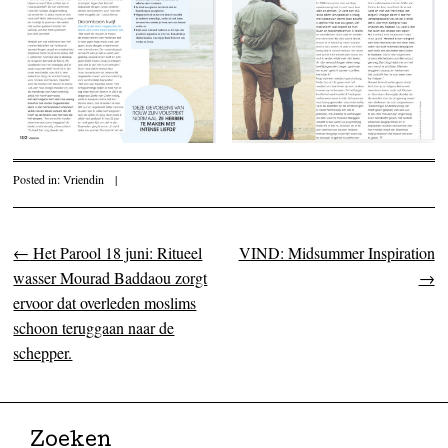
Posted in:
Vriendin
|
←
Het Parool 18 juni: Ritueel
VIND: Midsummer Inspiration
Post navigation
wasser Mourad Baddaou zorgt
→
ervoor dat overleden moslims
schoon teruggaan naar de
schepper.
Zoeken