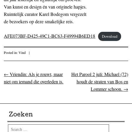
Van kunst en design én van originele hapjes.
Ruimtelijk curator Karel Bodegom vergezelt
de bezoekers op deze smakelijke reis.
AFE073BF-D425-49C1-BC63-F49994B6ED18
Download
Posted in:
Vind
|
←
Vriendin: Als je rouwt, maar
Het Parool 2 juli: Michael (72)
Post navigation
niet om iemand die overleden is.
houdt de straten van Bos en
Lommer schoon.
→
Zoeken
Search