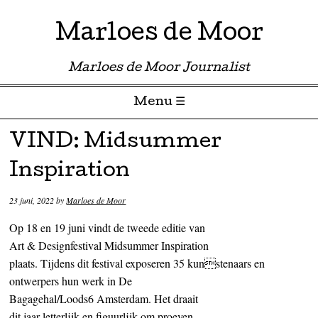
Marloes de Moor
Marloes de Moor Journalist
Menu ☰
Skip to content
VIND: Midsummer
Inspiration
23 juni, 2022
by
Marloes de Moor
Op 18 en 19 juni vindt de tweede editie van
Art & Designfestival Midsummer Inspiration
plaats. Tijdens dit festival exposeren 35 kunstenaars en
ontwerpers hun werk in De
Bagagehal/Loods6 Amsterdam. Het draait
dit jaar letterlijk en figuurlijk om proeven.