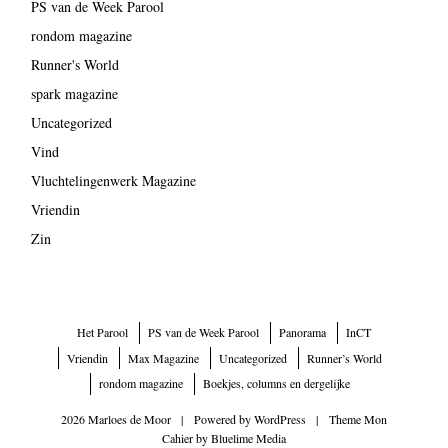
PS van de Week Parool
rondom magazine
Runner's World
spark magazine
Uncategorized
Vind
Vluchtelingenwerk Magazine
Vriendin
Zin
Het Parool
PS van de Week Parool
Panorama
InCT
Vriendin
Max Magazine
Uncategorized
Runner’s World
rondom magazine
Boekjes, columns en dergelijke
2026 Marloes de Moor
|
Powered by
WordPress
|
Theme Mon
Cahier by
Bluelime Media