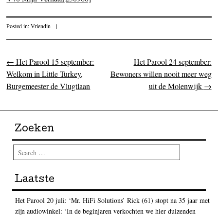
Posted in:
Vriendin
|
←
Het Parool 15 september:
Het Parool 24 september:
Post navigation
Welkom in Little Turkey,
Bewoners willen nooit meer weg
Burgemeester de Vlugtlaan
uit de Molenwijk
→
Zoeken
Search
Laatste
Het Parool 20 juli: ‘Mr. HiFi Solutions’ Rick (61) stopt na 35 jaar met
zijn audiowinkel: ‘In de beginjaren verkochten we hier duizenden