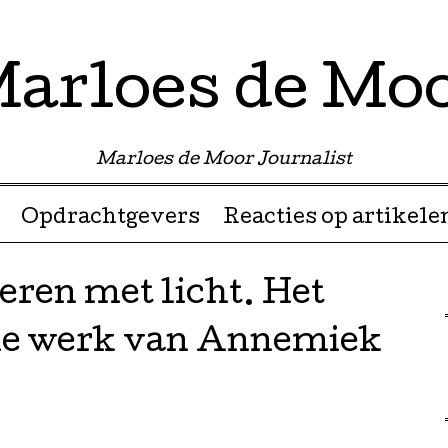
arloes de Mo
Marloes de Moor Journalist
Opdrachtgevers
Reacties op artikele
ren met licht. Het
le werk van Annemiek