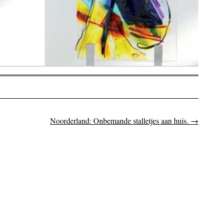
Noorderland: Onbemande stalletjes aan huis.
→
on