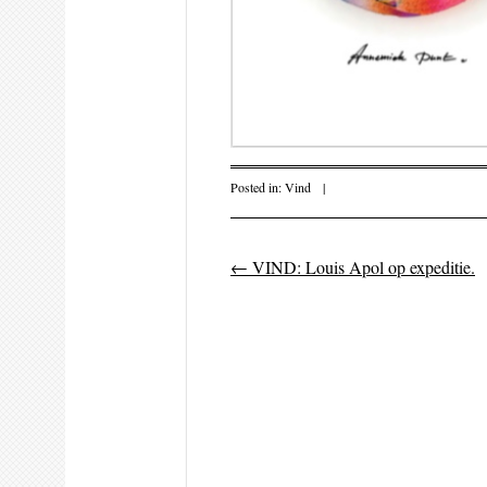
Posted in:
Vind
|
←
VIND: Louis Apol op expeditie.
Post navigati