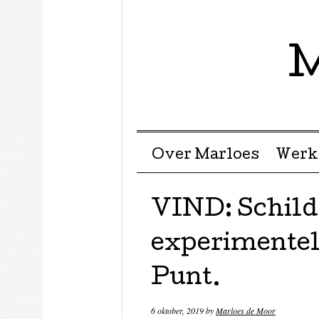
M
Menu ☰
Skip to content
Over Marloes
Werk
VIND: Schilde
experimente
Punt.
6 oktober, 2019
by
Marloes de Moor