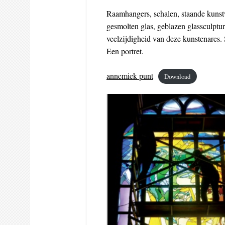
Raamhangers, schalen, staande kunstw
gesmolten glas, geblazen glassculptu
veelzijdigheid van deze kunstenares.
Een portret.
annemiek punt
Download