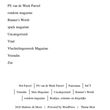
PS van de Week Parool
rondom magazine
Runner's World
spark magazine
Uncategorized
Vind
Vluchtelingenwerk Magazine
Vriendin
Zin
Het Parool
PS van de Week Parool
Panorama
InCT
Vriendin
Max Magazine
Uncategorized
Runner’s World
rondom magazine
Boekjes, columns en dergelijke
2026 Marloes de Moor
|
Powered by
WordPress
|
Theme Mon