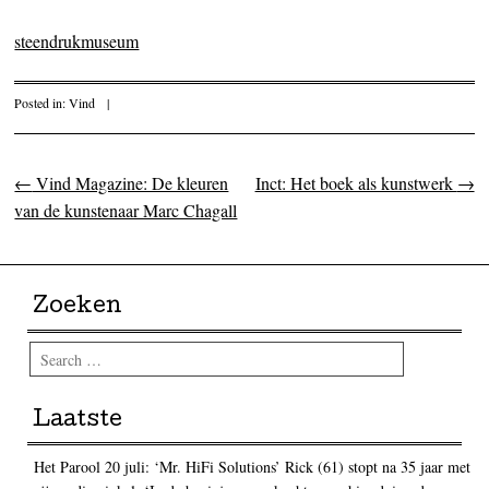
steendrukmuseum
Posted in:
Vind
|
←
Vind Magazine: De kleuren
Inct: Het boek als kunstwerk
→
Post navigation
van de kunstenaar Marc Chagall
Zoeken
Search
Laatste
Het Parool 20 juli: ‘Mr. HiFi Solutions’ Rick (61) stopt na 35 jaar met