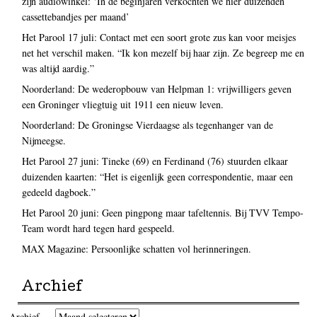
zijn audiowinkel: ‘In de beginjaren verkochten we hier duizenden
cassettebandjes per maand’
Het Parool 17 juli: Contact met een soort grote zus kan voor meisjes
net het verschil maken. “Ik kon mezelf bij haar zijn. Ze begreep me en
was altijd aardig.”
Noorderland: De wederopbouw van Helpman 1: vrijwilligers geven
een Groninger vliegtuig uit 1911 een nieuw leven.
Noorderland: De Groningse Vierdaagse als tegenhanger van de
Nijmeegse.
Het Parool 27 juni: Tineke (69) en Ferdinand (76) stuurden elkaar
duizenden kaarten: “Het is eigenlijk geen correspondentie, maar een
gedeeld dagboek.”
Het Parool 20 juni: Geen pingpong maar tafeltennis. Bij TVV Tempo-
Team wordt hard tegen hard gespeeld.
MAX Magazine: Persoonlijke schatten vol herinneringen.
Archief
Archief