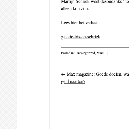
Martijn Schriek weet desondanks ‘ho
alleen kon zijn.
Lees hier het verhaal:
galerie-iris-en-schriek
Posted in:
Uncategorized
,
Vind
|
←
Max magazine: Goede doelen, wa
Post navigati
geld naartoe?