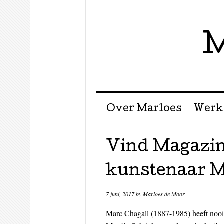
M
Menu ☰
Skip to content
Over Marloes
Werk
Vind Magazin
kunstenaar M
7 juni, 2017
by
Marloes de Moor
Marc Chagall (1887-1985) heeft nooit 