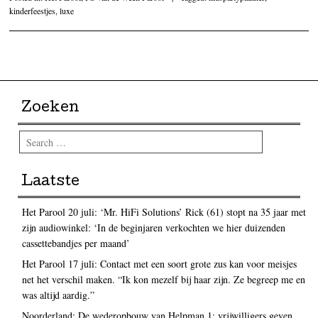
kinderfeestjes
,
luxe
Post navigation
Zoeken
Search
Laatste
Het Parool 20 juli: ‘Mr. HiFi Solutions’ Rick (61) stopt na 35 jaar met
zijn audiowinkel: ‘In de beginjaren verkochten we hier duizenden
cassettebandjes per maand’
Het Parool 17 juli: Contact met een soort grote zus kan voor meisjes
net het verschil maken. “Ik kon mezelf bij haar zijn. Ze begreep me en
was altijd aardig.”
Noorderland: De wederopbouw van Helpman 1: vrijwilligers geven