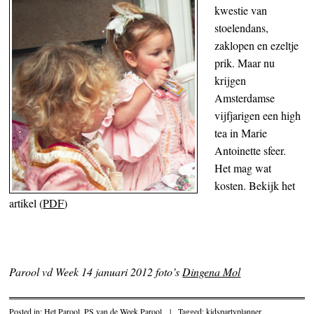
kwestie van
stoelendans,
zaklopen en ezeltje
prik. Maar nu
krijgen
Amsterdamse
vijfjarigen een high
tea in Marie
Antoinette sfeer.
Het mag wat
kosten. Bekijk het
artikel (
PDF
)
Parool vd Week 14 januari 2012 foto’s
Dingena Mol
Posted in:
Het Parool
,
PS van de Week Parool
|
Tagged:
kidspartyplanner
,