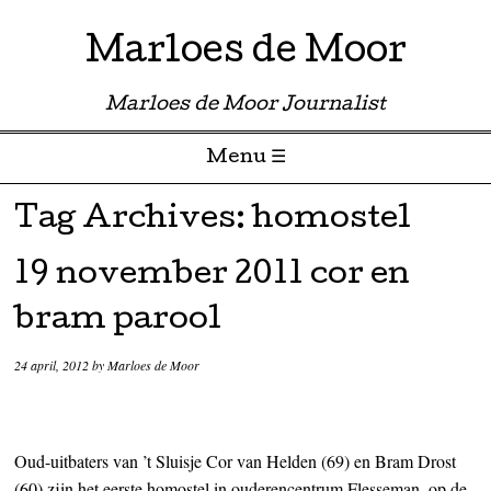
Marloes de Moor
Marloes de Moor Journalist
Menu ☰
Skip to content
Tag Archives:
homostel
19 november 2011 cor en
bram parool
24 april, 2012
by
Marloes de Moor
Oud-uitbaters van ’t Sluisje Cor van Helden (69) en Bram Drost
(60) zijn het eerste homostel in ouderencentrum Flesseman, op de