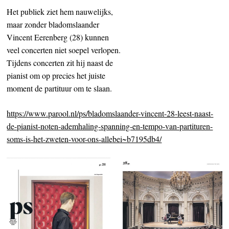
Het publiek ziet hem nauwelijks,
maar zonder bladomslaander
Vincent Eerenberg (28) kunnen
veel concerten niet soepel verlopen.
Tijdens concerten zit hij naast de
pianist om op precies het juiste
moment de partituur om te slaan.
https://www.parool.nl/ps/bladomslaander-vincent-28-leest-naast-
de-pianist-noten-ademhaling-spanning-en-tempo-van-partituren-
soms-is-het-zweten-voor-ons-allebei~b7195db4/