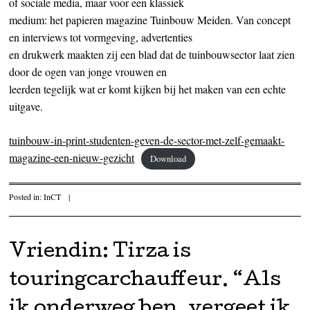
of sociale media, maar voor een klassiek
medium: het papieren magazine Tuinbouw Meiden. Van concept
en interviews tot vormgeving, advertenties
en drukwerk maakten zij een blad dat de tuinbouwsector laat zien
door de ogen van jonge vrouwen en
leerden tegelijk wat er komt kijken bij het maken van een echte
uitgave.
tuinbouw-in-print-studenten-geven-de-sector-met-zelf-gemaakt-
magazine-een-nieuw-gezicht
Download
Posted in:
InCT
|
Vriendin: Tirza is
touringcarchauffeur. “Als
ik onderweg ben, vergeet ik