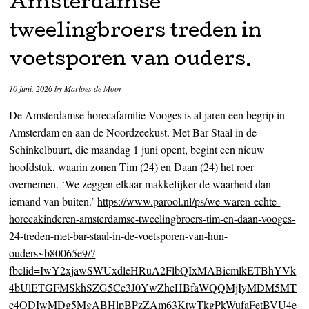
Amsterdamse
tweelingbroers treden in
voetsporen van ouders.
10 juni, 2026
by
Marloes de Moor
De Amsterdamse horecafamilie Vooges is al jaren een begrip in
Amsterdam en aan de Noordzeekust. Met Bar Staal in de
Schinkelbuurt, die maandag 1 juni opent, begint een nieuw
hoofdstuk, waarin zonen Tim (24) en Daan (24) het roer
overnemen. ‘We zeggen elkaar makkelijker de waarheid dan
iemand van buiten.’
https://www.parool.nl/ps/we-waren-echte-
horecakinderen-amsterdamse-tweelingbroers-tim-en-daan-vooges-
24-treden-met-bar-staal-in-de-voetsporen-van-hun-
ouders~b80065e9/?
fbclid=IwY2xjawSWUxdleHRuA2FlbQIxMABicmlkETBhYVk
4bUlETGFMSkhSZG5Cc3J0YwZhcHBfaWQQMjIyMDM5MT
c4ODIwMDg5MgABHlpBPzZAm63KtwTkgPkWufaFetBVU4e