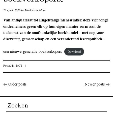
boekverkopers.
23 april, 2026
by
Marloes de Moor
Van antiquariaat tot Engelstalige nichewinkel: deze vier jonge
ondernemers geven elk op hun eigen manier vorm aan de
toekomst van de onafhankelijke boekhandel – met oog voor
diversiteit, gemeenschap en een veranderend lezerspubliek.
een-nieuwe-generatie-boekverkopers
Download
Posted in:
InCT
|
←
Older posts
Newer posts
→
Post navigation
Zoeken