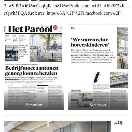
7_w9tB3AitB6mCcqfgB_mZO6wEmtk_aem_w0H_Alib9Z2vK_
eQwh5FQA&referrer=https%3A%2F%2Fl.facebook.com%2F
Screenshot
Screenshot