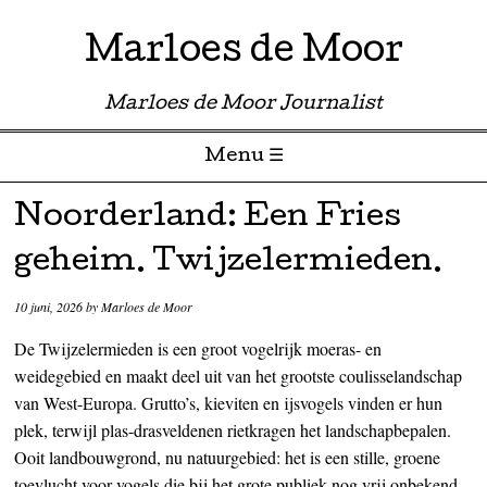
Marloes de Moor
Marloes de Moor Journalist
Menu ☰
Skip to content
Noorderland: Een Fries
geheim. Twijzelermieden.
10 juni, 2026
by
Marloes de Moor
De Twijzelermieden is een groot vogelrijk moeras- en
weidegebied en maakt deel uit van het grootste coulisselandschap
van West-Europa. Grutto’s, kieviten en ijsvogels vinden er hun
plek, terwijl plas-drasveldenen rietkragen het landschapbepalen.
Ooit landbouwgrond, nu natuurgebied: het is een stille, groene
toevlucht voor vogels die bij het grote publiek nog vrij onbekend