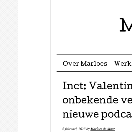
M
Menu ☰
Skip to content
Over Marloes
Werk
Inct: Valenti
onbekende ve
nieuwe podca
6 februari, 2026
by
Marloes de Moor