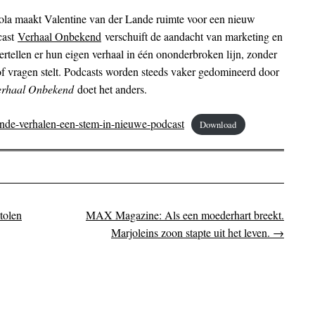
ola maakt Valentine van der Lande ruimte voor een nieuw
cast
Verhaal Onbekend
verschuift de aandacht van marketing en
rtellen er hun eigen verhaal in één ononderbroken lijn, zonder
of vragen stelt. Podcasts worden steeds vaker gedomineerd door
erhaal Onbekend
doet het anders.
ende-verhalen-een-stem-in-nieuwe-podcast
Download
tolen
MAX Magazine: Als een moederhart breekt.
on
Marjoleins zoon stapte uit het leven.
→