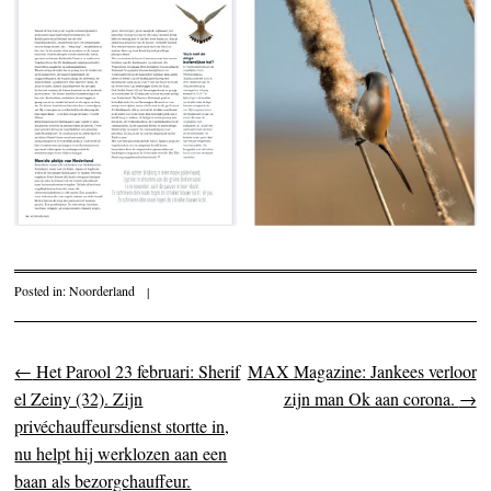
Posted in:
Noorderland
|
←
Het Parool 23 februari: Sherif
MAX Magazine: Jankees verloor
Post navigation
el Zeiny (32). Zijn
zijn man Ok aan corona.
→
privéchauffeursdienst stortte in,
nu helpt hij werklozen aan een
baan als bezorgchauffeur.