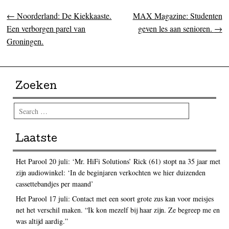
←
Noorderland: De Kiekkaaste.
MAX Magazine: Studenten
Post navigation
Een verborgen parel van
geven les aan senioren.
→
Groningen.
Zoeken
Search
Laatste
Het Parool 20 juli: ‘Mr. HiFi Solutions’ Rick (61) stopt na 35 jaar met
zijn audiowinkel: ‘In de beginjaren verkochten we hier duizenden
cassettebandjes per maand’
Het Parool 17 juli: Contact met een soort grote zus kan voor meisjes
net het verschil maken. “Ik kon mezelf bij haar zijn. Ze begreep me en
was altijd aardig.”