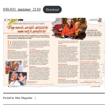
030-031_maxmag_2110
Download
Posted in:
Max Magazine
|