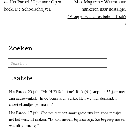
←
Het Parool 30 januari: Open
Max Magazine: Waarom we
Post navigation
boek. De Schoolschrijver.
hunkeren naar nostalgie.
‘Vroeger was alles beter.’ Toch?
→
Zoeken
Search
Laatste
Het Parool 20 juli: ‘Mr. HiFi Solutions’ Rick (61) stopt na 35 jaar met
zijn audiowinkel: ‘In de beginjaren verkochten we hier duizenden
cassettebandjes per maand’
Het Parool 17 juli: Contact met een soort grote zus kan voor meisjes
net het verschil maken. “Ik kon mezelf bij haar zijn. Ze begreep me en
was altijd aardig.”