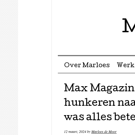
M
Menu ☰
Skip to content
Over Marloes
Werk
Max Magazin
hunkeren naar
was alles bet
12 maart, 2024
by
Marloes de Moor