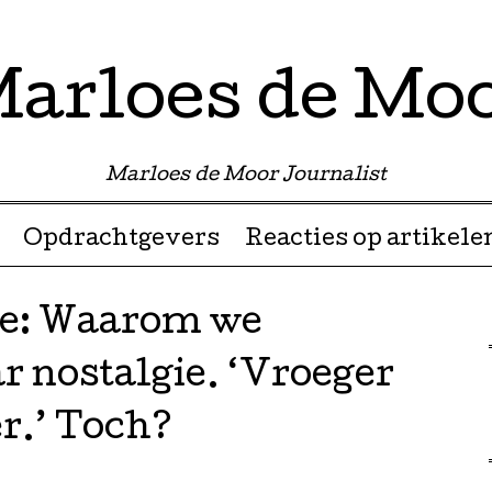
arloes de Mo
Marloes de Moor Journalist
Opdrachtgevers
Reacties op artikele
e: Waarom we
 nostalgie. ‘Vroeger
er.’ Toch?