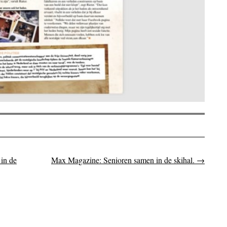
in de
Max Magazine: Senioren samen in de skihal.
→
on