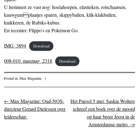
U herinnert ze vast nog: hoelahoepen, elastieken, rolschaatsen,
kauwgumplaatjes sparen, skippyballen, klik-klakballen,
knikkeren, de Rubiks-kubus.
En recenter: Flippo’s en Pokémon Go.
IMG_3894
Download
008-010_maxmag_2318
Download
Posted in:
Max Magazine
|
←
Max Magazine: Oud-NOS-
Het Parool 5 mei: Saskia Wolters
Post navigation
directeur Gerard Dielessen over
schreef een boek over de moord
leiderschap.
op haar broer Joost in de
Amsterdamse metro.
→