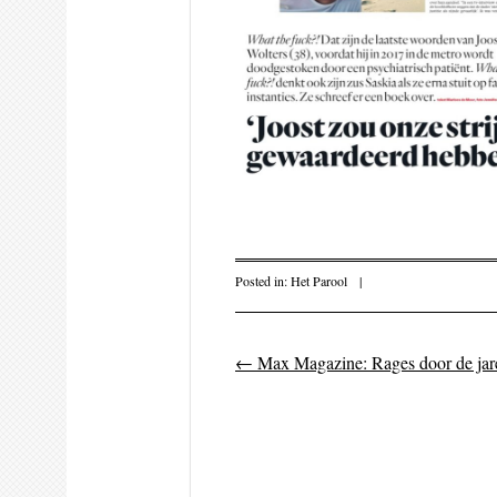
Posted in:
Het Parool
|
←
Max Magazine: Rages door de jar
Post navigati