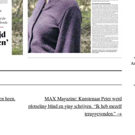
Ar
en heen.
MAX Magazine: Kunstenaar Peter werd
on
plotseling blind en ging schrijven. “Ik heb mezelf
teruggevonden.”
→