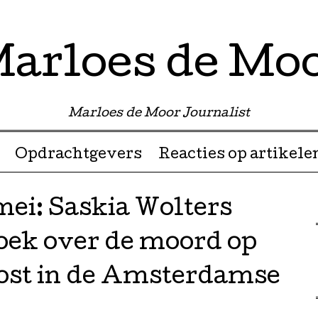
arloes de Mo
Marloes de Moor Journalist
Opdrachtgevers
Reacties op artikele
mei: Saskia Wolters
oek over de moord op
oost in de Amsterdamse