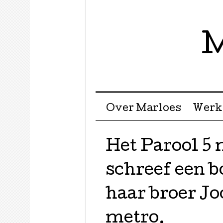
M
Menu ☰
Skip to content
Over Marloes
Werk
Het Parool 5 
schreef een b
haar broer J
metro.