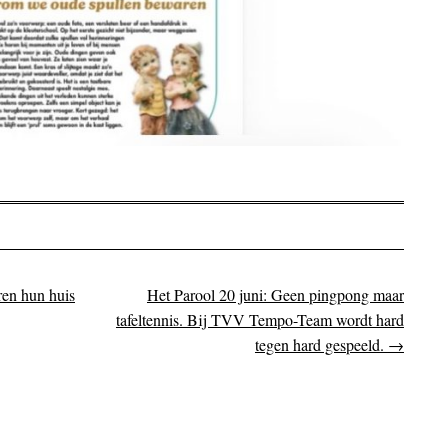
ren hun huis
Het Parool 20 juni: Geen pingpong maar
on
tafeltennis. Bij TVV Tempo-Team wordt hard
tegen hard gespeeld.
→