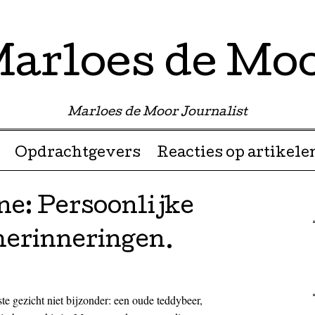
arloes de Mo
Marloes de Moor Journalist
Opdrachtgevers
Reacties op artikele
e: Persoonlijke
herinneringen.
e gezicht niet bijzonder: een oude teddybeer,