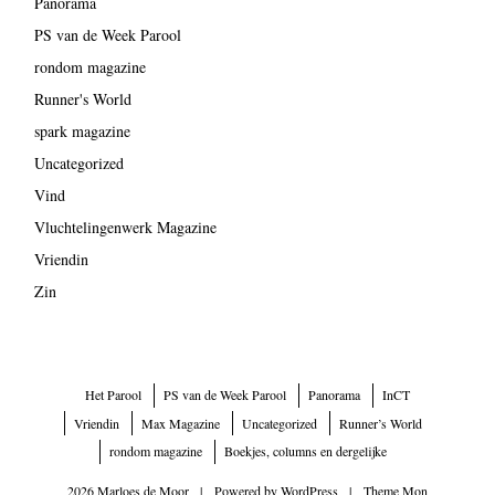
Panorama
PS van de Week Parool
rondom magazine
Runner's World
spark magazine
Uncategorized
Vind
Vluchtelingenwerk Magazine
Vriendin
Zin
Het Parool
PS van de Week Parool
Panorama
InCT
Vriendin
Max Magazine
Uncategorized
Runner’s World
rondom magazine
Boekjes, columns en dergelijke
2026 Marloes de Moor
|
Powered by
WordPress
|
Theme Mon