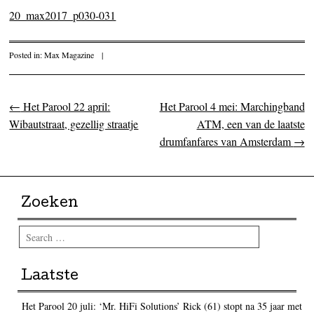
20_max2017_p030-031
Posted in:
Max Magazine
|
←
Het Parool 22 april:
Het Parool 4 mei: Marchingband
Post navigation
Wibautstraat, gezellig straatje
ATM, een van de laatste
drumfanfares van Amsterdam
→
Zoeken
Search
Laatste
Het Parool 20 juli: ‘Mr. HiFi Solutions’ Rick (61) stopt na 35 jaar met