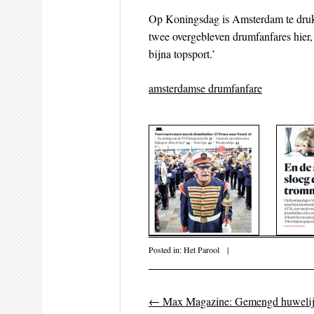
Op Koningsdag is Amsterdam te dru
twee overgebleven drumfanfares hier, 
bijna topsport.’
amsterdamse drumfanfare
Posted in:
Het Parool
|
←
Max Magazine: Gemengd huweli
Post navigati