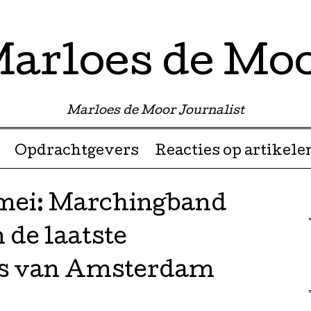
arloes de Mo
Marloes de Moor Journalist
Opdrachtgevers
Reacties op artikele
 mei: Marchingband
 de laatste
s van Amsterdam