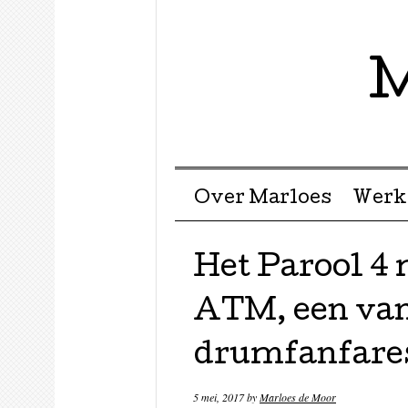
M
Menu ☰
Skip to content
Over Marloes
Werk
Het Parool 4
ATM, een van
drumfanfare
5 mei, 2017
by
Marloes de Moor