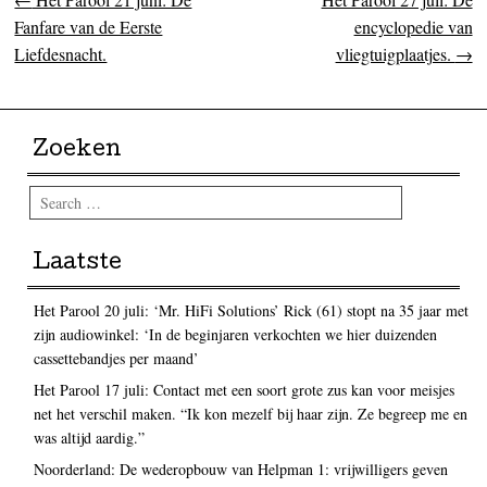
Post navigation
Fanfare van de Eerste
encyclopedie van
Liefdesnacht.
vliegtuigplaatjes.
→
Zoeken
Search
Laatste
Het Parool 20 juli: ‘Mr. HiFi Solutions’ Rick (61) stopt na 35 jaar met
zijn audiowinkel: ‘In de beginjaren verkochten we hier duizenden
cassettebandjes per maand’
Het Parool 17 juli: Contact met een soort grote zus kan voor meisjes
net het verschil maken. “Ik kon mezelf bij haar zijn. Ze begreep me en
was altijd aardig.”
Noorderland: De wederopbouw van Helpman 1: vrijwilligers geven