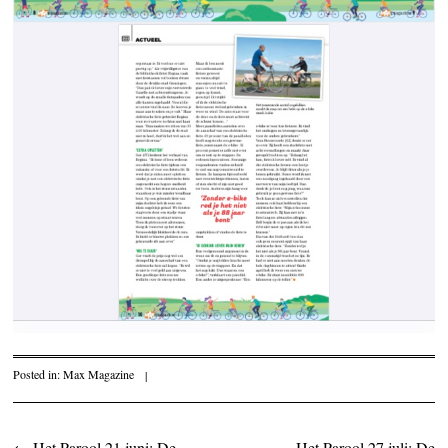
Posted in:
Max Magazine
|
←
Het Parool 21 juni: De
Het Parool 27 juli: De