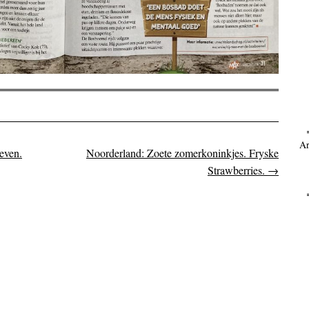
Ar
even.
Noorderland: Zoete zomerkoninkjes. Fryske
on
Strawberries.
→