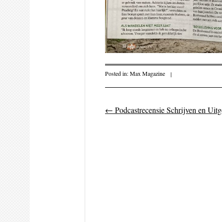
Posted in:
Max Magazine
|
←
Podcastrecensie Schrijven en Uitg
Post navigati