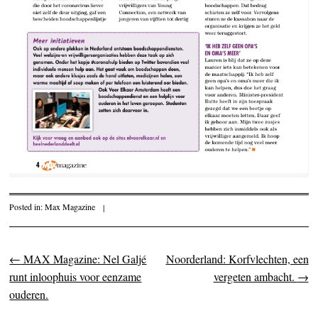
Posted in:
Max Magazine
|
←
MAX Magazine: Nel Galjé
Noorderland: Korfvlechten, een
Post navigation
runt inloophuis voor eenzame
vergeten ambacht.
→
ouderen.