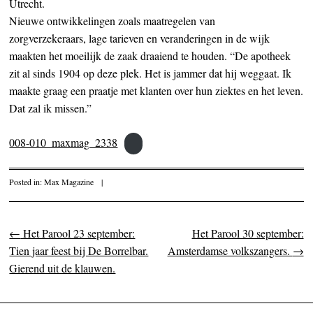
Utrecht.
Nieuwe ontwikkelingen zoals maatregelen van
zorgverzekeraars, lage tarieven en veranderingen in de wijk
maakten het moeilijk de zaak draaiend te houden. “De apotheek
zit al sinds 1904 op deze plek. Het is jammer dat hij weggaat. Ik
maakte graag een praatje met klanten over hun ziektes en het leven.
Dat zal ik missen.”
008-010_maxmag_2338
Posted in:
Max Magazine
|
←
Het Parool 23 september:
Het Parool 30 september:
Post navigation
Tien jaar feest bij De Borrelbar.
Amsterdamse volkszangers.
→
Gierend uit de klauwen.