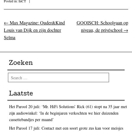
Posted in:
InCT
|
←
Max Magazine: Ouder&Kind
GOOISCH: Schoolgaan op
Post navigation
Louis van Dijk en zijn dochter
niveau, de privéschool
→
Selma
Zoeken
Search
Laatste
Het Parool 20 juli: ‘Mr. HiFi Solutions’ Rick (61) stopt na 35 jaar met
zijn audiowinkel: ‘In de beginjaren verkochten we hier duizenden
cassettebandjes per maand’
Het Parool 17 juli: Contact met een soort grote zus kan voor meisjes